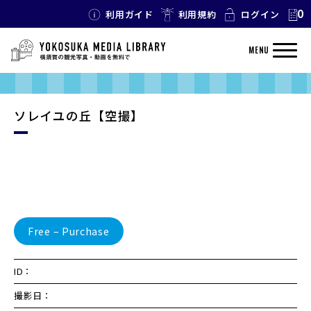
0
利用ガイド
利用規約
ログイン
MENU
ソレイユの丘【空撮】
Free – Purchase
ID：
撮影日：