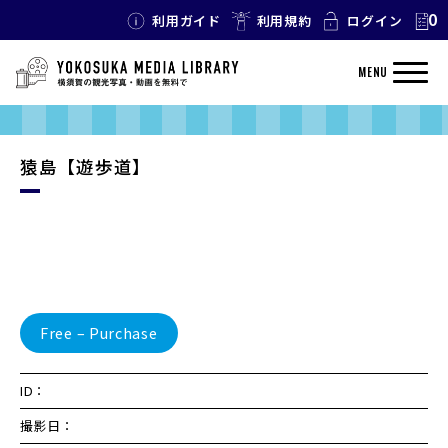
0
利用ガイド
利用規約
ログイン
MENU
猿島【遊歩道】
Free – Purchase
ID：
撮影日：