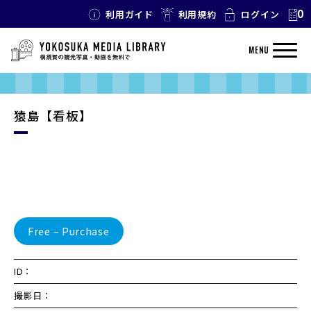
0
利用ガイド
利用規約
ログイン
MENU
猿島【看板】
Free – Purchase
ID：
撮影日：