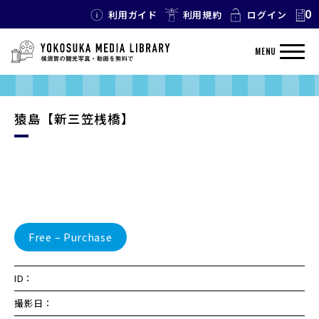
0
利用ガイド
利用規約
ログイン
MENU
猿島【新三笠桟橋】
Free – Purchase
ID：
撮影日：