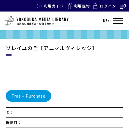
0
利用ガイド
利用規約
ログイン
MENU
ソレイユの丘【アニマルヴィレッジ】
Free – Purchase
ID：
撮影日：