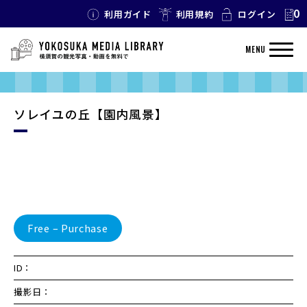
0
利用ガイド
利用規約
ログイン
MENU
ソレイユの丘【園内風景】
Free – Purchase
ID：
撮影日：