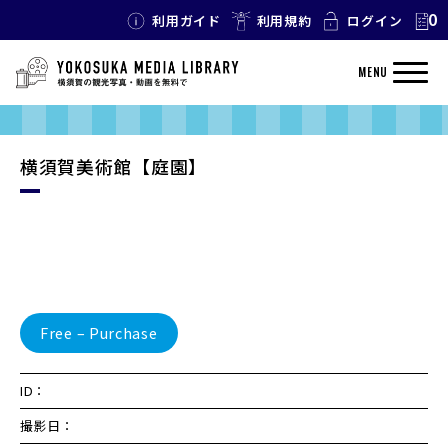
0
利用ガイド
利用規約
ログイン
MENU
横須賀美術館【庭園】
Free – Purchase
ID：
撮影日：