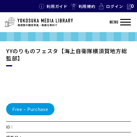
0
利用ガイド
利用規約
ログイン
MENU
YYのりものフェスタ【海上自衛隊横須賀地方総
監部】
Free – Purchase
ID：