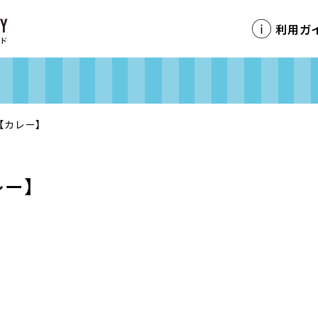
利用ガ
【カレー】
レー】