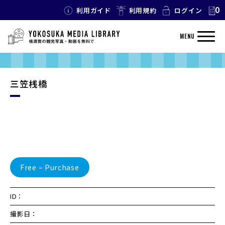
0
利用ガイド
利用規約
ログイン
MENU
三笠桟橋
Free – Purchase
ID：
撮影日：