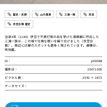
歴史・史跡
山の風景
三浦一族
衣笠
衣笠合戦 歴史
治承4年（1180）伊豆で平家打倒の兵を挙げた源頼朝に呼応した
三浦一族は、この城で壮絶な戦いを繰り広げました（衣笠合
戦）。周辺には縁のスポットも数多く残されています。画像は、
咳地蔵。
ID：
p00088
撮影日：
20071005
ピクセル数：
2592 × 3872
データサイズ：