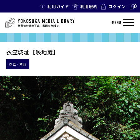
0
利用ガイド
利用規約
ログイン
MENU
衣笠城址【咳地蔵】
衣笠・武山