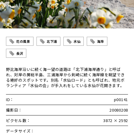
花の風景
北下浦
水仙
海岸
長沢
野比海岸沿いに続く海一望の道路は「北下浦海岸通り」と呼ば
れ、対岸の房総半島、三浦海岸から剣崎に続く海岸線を眺望でき
る絶好のスポットです。別名「水仙ロード」とも呼ばれ、地元ボ
ランティア「水仙の会」が手入れをしている水仙が花開きます。
ID：
p00141
撮影日：
20080208
ピクセル数：
3872 × 2592
データサイズ：