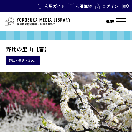
0
利用ガイド
利用規約
ログイン
MENU
野比の里山【春】
野比・長沢・津久井