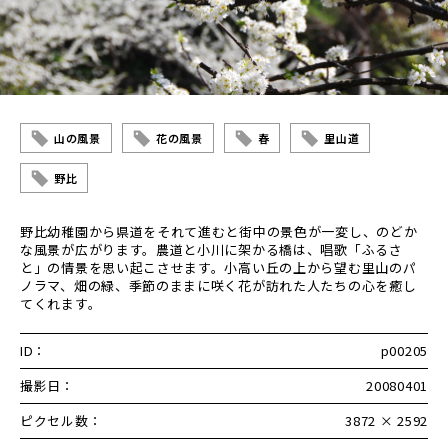
山の風景
花の風景
春
里山道
野比
野比幼稚園から県道をそれて進むと街中の景色が一変し、のどか
な風景が広がります。農道と小川に架かる橋は、唱歌「ふるさ
と」の情景を思い起こさせます。小高い丘の上から望む里山のパ
ノラマ、畑の緑、季節のままに咲く花が訪れた人たちの心を癒し
てくれます。
ID：
p00205
撮影日：
20080401
ピクセル数：
3872 × 2592