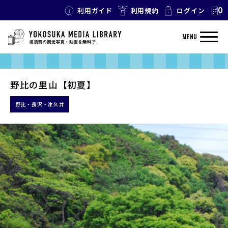
0
利用ガイド
利用規約
ログイン
MENU
野比の里山【初夏】
野比・長沢・津久井