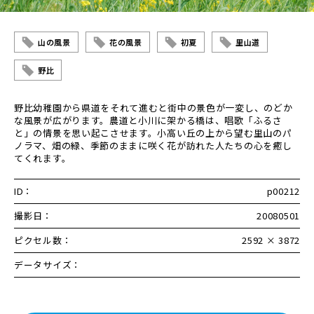
山の風景
花の風景
初夏
里山道
野比
野比幼稚園から県道をそれて進むと街中の景色が一変し、のどか
な風景が広がります。農道と小川に架かる橋は、唱歌「ふるさ
と」の情景を思い起こさせます。小高い丘の上から望む里山のパ
ノラマ、畑の緑、季節のままに咲く花が訪れた人たちの心を癒し
てくれます。
ID：
p00212
撮影日：
20080501
ピクセル数：
2592 × 3872
データサイズ：