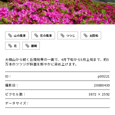
山の風景
花の風景
つつじ
太田和
花
躑躅
大楠山から続く丘陵地帯の一画で、4月下旬から5月上旬まで、約5
万本のツツジが斜面を鮮やかに染め上げます。
ID：
p00221
撮影日：
20080430
ピクセル数：
3872 × 2592
データサイズ：