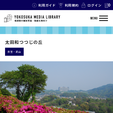
0
利用ガイド
利用規約
ログイン
MENU
太田和つつじの丘
衣笠・武山