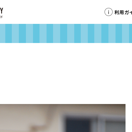
利用ガ
】