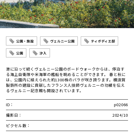
公園・施設
ヴェルニー公園
ティボディエ邸
公園
汐入
港に沿って続くヴェルニー公園のボードウォークからは、停泊す
る海上自衛隊や米海軍の艦船を眺めることができます。 春と秋に
は、公園内に植えられた約1300株のバラが咲き誇ります。横須賀
製鉄所の建設に貢献したフランス人技師ヴェルニーの功績を伝え
るヴェルニー記念館も開設されています。
ID：
p02066
撮影日：
2024/10
ピクセル数：