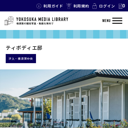
0
利用ガイド
利用規約
ログイン
MENU
ティボディエ邸
汐入・横須賀中央