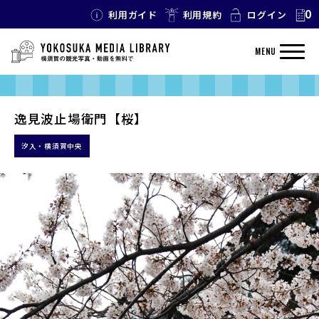
0
利用ガイド
利用規約
ログイン
MENU
逸見波止場衛門【桜】
汐入・横須賀中央