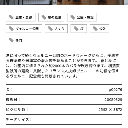
歴史・史跡
花の風景
公園・施設
ヴェルニー公園
さくら
桜
汐入
衛門
港に沿って続くヴェルニー公園のボードウォークからは、停泊す
る自衛艦や米海軍の潜水艦を眺めることができます。 春と秋に
は、公園内に植えられた約2000本のバラが咲き誇ります。横須賀
製鉄所の建設に貢献したフランス人技師ヴェルニーの功績を伝え
るヴェルニー記念館も開設されています。
ID：
p00276
撮影日：
20080329
ピクセル数：
2592 × 3872
データサイズ：