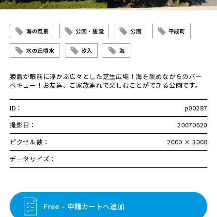
海の風景
公園・施設
公園
平成町
水の丘噴水
汐入
海
猿島が眼前に浮かぶ広々とした芝生広場！海を眺めながらのバー
ベキュー！お友達、ご家族連れで楽しむことができる公園です。
ID：
p00287
撮影日：
20070620
ピクセル数：
2000 × 3008
データサイズ：
Free – 申請カートへ追加