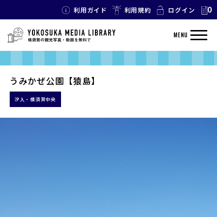
0
利用ガイド
利用規約
ログイン
MENU
うみかぜ公園【猿島】
汐入・横須賀中央