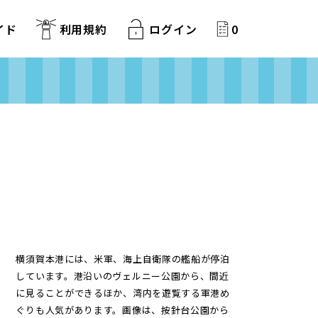
イド
利用規約
ログイン
0
横須賀本港には、米軍、海上自衛隊の艦船が停泊
しています。港沿いのヴェルニー公園から、間近
に見ることができるほか、湾内を遊覧する軍港め
ぐりも人気があります。画像は、按針台公園から