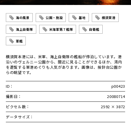
海の風景
公園・施設
基地
横須賀港
海上自衛隊
米海軍第７艦隊
自衛艦
軍艦
横須賀本港には、米軍、海上自衛隊の艦船が停泊しています。港
沿いのヴェルニー公園から、間近に見ることができるほか、湾内
を遊覧する軍港めぐりも人気があります。画像は、按針台公園か
らの眺望です。
ID：
p00423
撮影日：
20080714
ピクセル数：
2592 × 3872
データサイズ：