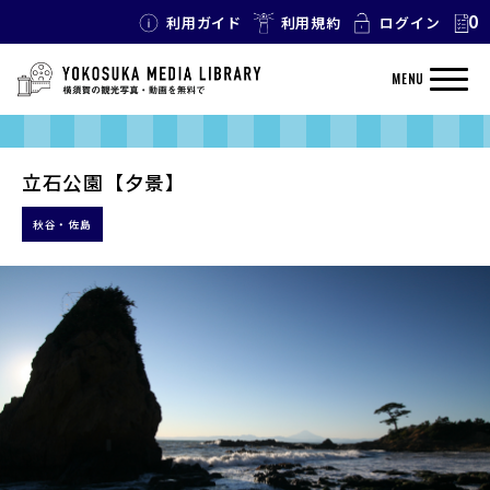
0
利用ガイド
利用規約
ログイン
MENU
立石公園【夕景】
秋谷・佐島