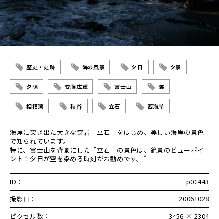
歴史・史跡
海の風景
夕日
夕景
夕陽
安藤広重
富士山
海
相模湾
秋谷
立石
西海岸
海岸に突き出た大きな奇岩「立石」をはじめ、美しい海岸の景色
で知られています。
特に、富士山を背景にした「立石」の景色は、絶景のビューポイ
ント！夕日が空を染める時刻がお勧めです。”
ID：
p00443
撮影日：
20061028
ピクセル数：
3456 × 2304