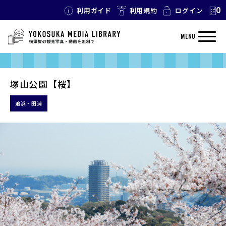
0
利用ガイド
利用規約
ログイン
MENU
塚山公園【桜】
追浜・田浦