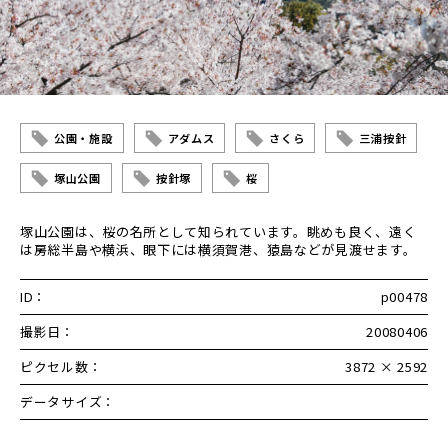
公園・施設
アダムス
さくら
三浦按針
塚山公園
按針塚
桜
塚山公園は、桜の名所として知られています。眺めも良く、遠く
は房総半島や横浜、眼下には横須賀港、猿島などが見渡せます。
ID：
p00478
撮影日：
20080406
ピクセル数：
3872 × 2592
データサイズ：