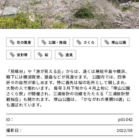
花の風景
公園・施設
さくら
塚山公園
安針塚
桜
逸見
「見晴台」や「港が見える丘」からは、遠くは房総半島や横浜、
眼下には横須賀港、猿島などが見渡せます。 公園内では、四季
折々の自然が楽しめます。特に春先は桜の名所として親しまれ、
大勢の人で賑わいます。 毎年３月下旬から４月上旬に「塚山公園
さくら祭」が開催され、三浦按針の功績をたたえる「三浦按針祭
観桜会」も開かれます。 塚山公園は、「かながわの景勝50選」に
も選ばれています。
ID：
p01042
撮影日：
2022/03