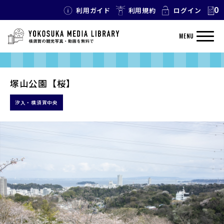
0
利用ガイド
利用規約
ログイン
MENU
塚山公園【桜】
汐入・横須賀中央