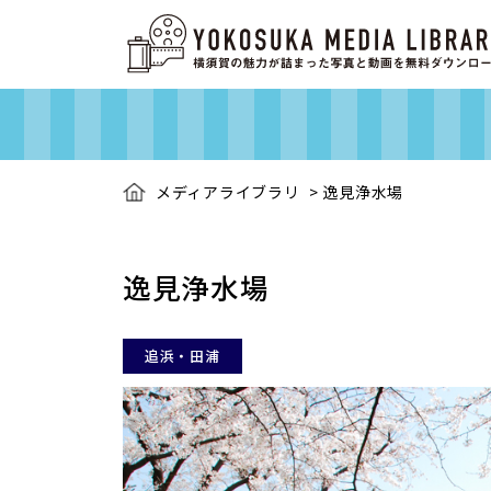
メディアライブラリ
>
逸見浄水場
逸見浄水場
追浜・田浦