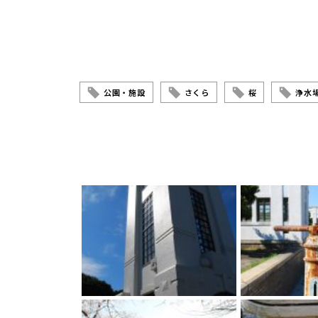
公園・施設
さくら
桜
浄水