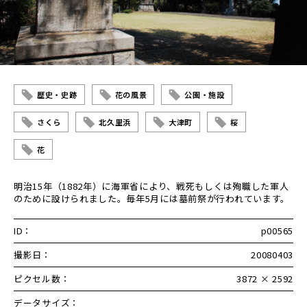
歴史・史跡
花の風景
公園・施設
さくら
北久里浜
大津町
桜
花
明治15年（1882年）に海軍省により、戦死もしくは殉職した軍人
のために設けられました。毎年5月には墓前祭が行われています。
ID：
p00565
撮影日：
20080403
ピクセル数：
3872 × 2592
データサイズ：