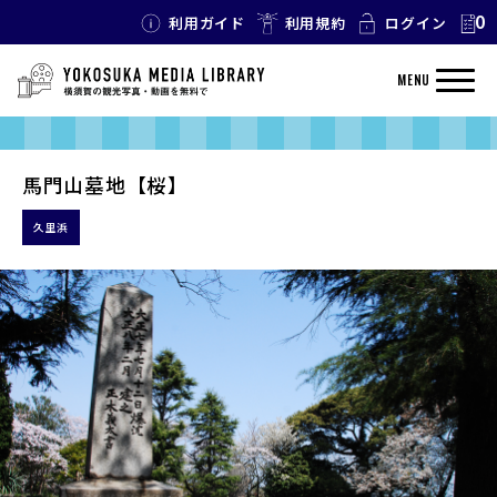
0
利用ガイド
利用規約
ログイン
MENU
馬門山墓地【桜】
久里浜