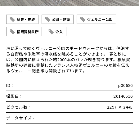
歴史・史跡
公園・施設
ヴェルニー公園
横須賀製鉄所
汐入
港に沿って続くヴェルニー公園のボードウォークからは、停泊す
る自衛艦や米海軍の潜水艦を眺めることができます。 春と秋に
は、公園内に植えられた約2000本のバラが咲き誇ります。横須賀
製鉄所の建設に貢献したフランス人技師ヴェルニーの功績を伝え
るヴェルニー記念館も開設されています。
ID：
p00686
撮影日：
20140516
ピクセル数：
2297 × 3445
データサイズ：