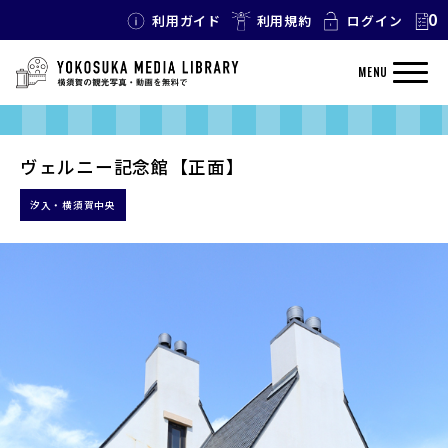
0
利用ガイド
利用規約
ログイン
MENU
ヴェルニー記念館【正面】
汐入・横須賀中央