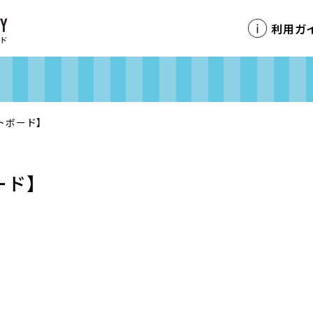
利用ガ
トボード】
ード】