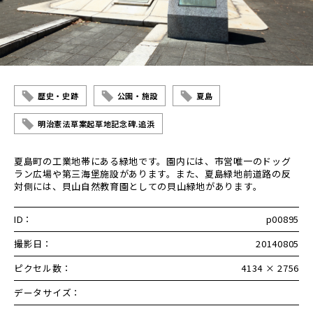
歴史・史跡
公園・施設
夏島
明治憲法草案起草地記念碑.追浜
夏島町の工業地帯にある緑地です。園内には、市営唯一のドッグ
ラン広場や第三海堡施設があります。また、夏島緑地前道路の反
対側には、貝山自然教育園としての貝山緑地があります。
ID：
p00895
撮影日：
20140805
ピクセル数：
4134 × 2756
データサイズ：