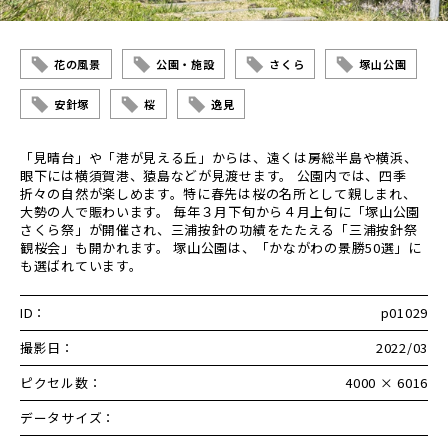
花の風景
公園・施設
さくら
塚山公園
安針塚
桜
逸見
「見晴台」や「港が見える丘」からは、遠くは房総半島や横浜、
眼下には横須賀港、猿島などが見渡せます。 公園内では、四季
折々の自然が楽しめます。特に春先は桜の名所として親しまれ、
大勢の人で賑わいます。 毎年３月下旬から４月上旬に「塚山公園
さくら祭」が開催され、三浦按針の功績をたたえる「三浦按針祭
観桜会」も開かれます。 塚山公園は、「かながわの景勝50選」に
も選ばれています。
ID：
p01029
撮影日：
2022/03
ピクセル数：
4000 × 6016
データサイズ：