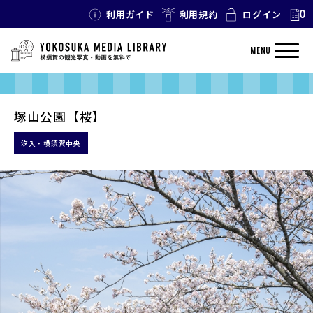
0
利用ガイド
利用規約
ログイン
MENU
塚山公園【桜】
汐入・横須賀中央