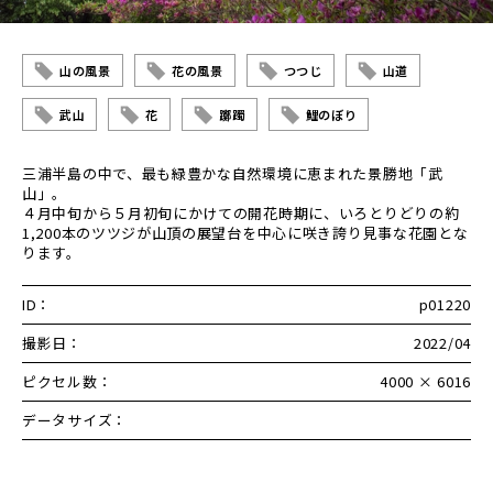
山の風景
花の風景
つつじ
山道
武山
花
躑躅
鯉のぼり
三浦半島の中で、最も緑豊かな自然環境に恵まれた景勝地「武
山」。
４月中旬から５月初旬にかけての開花時期に、いろとりどりの約
1,200本のツツジが山頂の展望台を中心に咲き誇り見事な花園とな
ります。
ID：
p01220
撮影日：
2022/04
ピクセル数：
4000 × 6016
データサイズ：