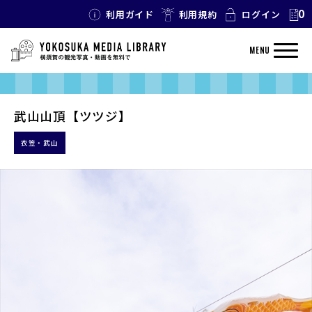
0
利用ガイド
利用規約
ログイン
MENU
武山山頂【ツツジ】
衣笠・武山