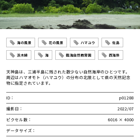
海の風景
花の風景
ハマユウ
佐島
浜木綿
海
臨海自然教育園
西海岸
天神島は、三浦半島に残された数少ない自然海岸のひとつです。
周辺はハマオモト（ハマユウ）の分布の北限として県の天然記念
物に指定されています。
ID：
p01288
撮影日：
2022/07
ピクセル数：
6016 × 4000
データサイズ：