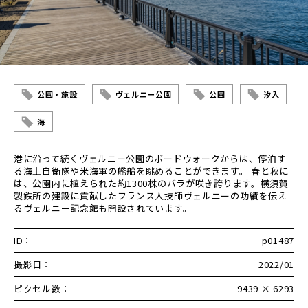
公園・施設
ヴェルニー公園
公園
汐入
海
港に沿って続くヴェルニー公園のボードウォークからは、停泊す
る海上自衛隊や米海軍の艦船を眺めることができます。 春と秋に
は、公園内に植えられた約1300株のバラが咲き誇ります。横須賀
製鉄所の建設に貢献したフランス人技師ヴェルニーの功績を伝え
るヴェルニー記念館も開設されています。
ID：
p01487
撮影日：
2022/01
ピクセル数：
9439 × 6293