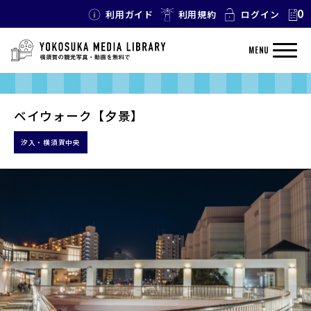
0
利用ガイド
利用規約
ログイン
MENU
ベイウォーク【夕景】
汐入・横須賀中央