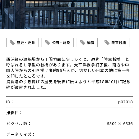
歴史・史跡
公園・施設
浦賀
陸軍桟橋
西浦賀の渡船場から川間方面に少し歩くと、通称「陸軍桟橋」と
呼ばれるＬ字型の桟橋があります。太平洋戦争終了後、南方や中
国大陸からの引き揚げ者約56万人が、懐かしい日本の地に第一歩
を印したところです。
浦賀港の引き揚げの歴史を後世に伝えようと平成18年10月に記念
碑が設置されました。
ID：
p02018
撮影日：
ピクセル数：
9504 × 6336
データサイズ：