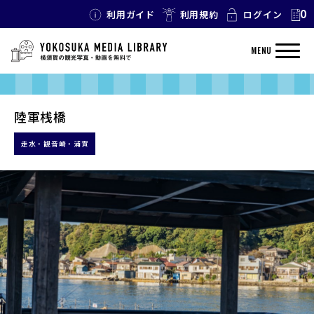
0
利用ガイド
利用規約
ログイン
MENU
陸軍桟橋
走水・観音崎・浦賀