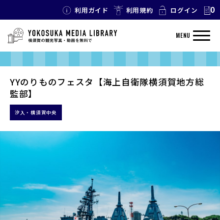
0
利用ガイド
利用規約
ログイン
MENU
YYのりものフェスタ【海上自衛隊横須賀地方総
監部】
汐入・横須賀中央