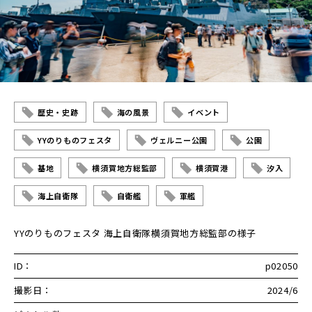
歴史・史跡
海の風景
イベント
YYのりものフェスタ
ヴェルニー公園
公園
基地
横須賀地方総監部
横須賀港
汐入
海上自衛隊
自衛艦
軍艦
YYのりものフェスタ 海上自衛隊横須賀地方総監部の様子
ID：
p02050
撮影日：
2024/6