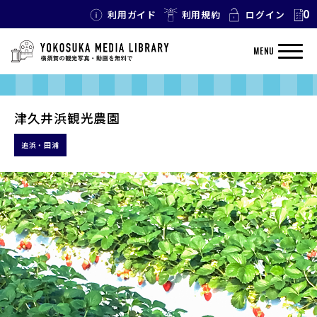
0
利用ガイド
利用規約
ログイン
MENU
津久井浜観光農園
追浜・田浦