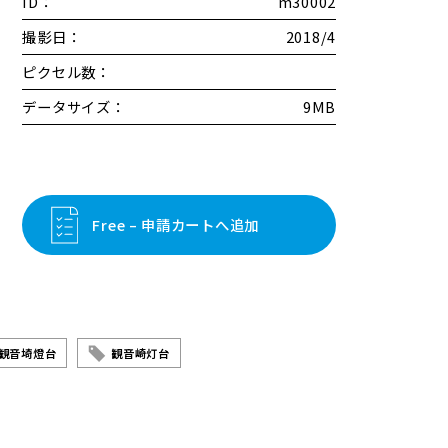
ID：
m30002
撮影日：
2018/4
ピクセル数：
データサイズ：
9MB
Free – 申請カートへ追加
観音埼燈台
観音崎灯台