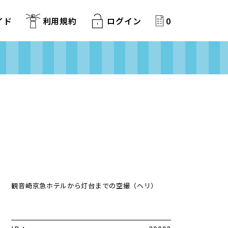
イド
利用規約
ログイン
0
観音崎京急ホテルから灯台までの空撮（ヘリ）