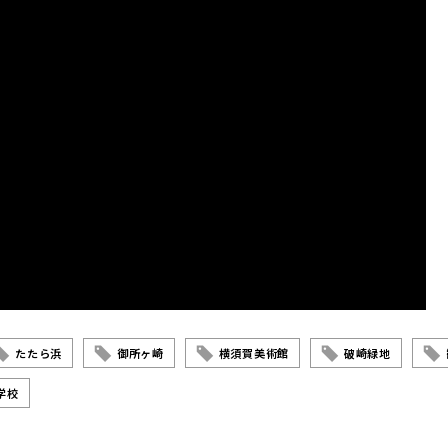
たたら浜
御所ヶ崎
横須賀美術館
破崎緑地
学校