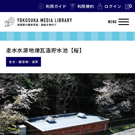
0
利用ガイド
利用規約
ログイン
MENU
走水水源地煉瓦造貯水池【桜】
走水・観音崎・浦賀