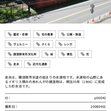
歴史・史跡
花の風景
公園・施設
ヴェルニー
さくら
レンガ
国登録有形文化財
桜
煉瓦
花
走水
近代化遺産
走水は、横須賀市水道の始まりの水源地です。水源地の山際にあ
るイギリス積みの赤れんがの建造物は、明治35年（1906）に完成
した貯水池です。
ID：
p00042
撮影日：
20080401